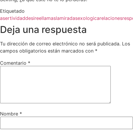
Etiquetado
asertividad
desireellamas
lamiradasexologica
relaciones
resp
Deja una respuesta
Tu dirección de correo electrónico no será publicada.
Los
campos obligatorios están marcados con
*
Comentario
*
Nombre
*