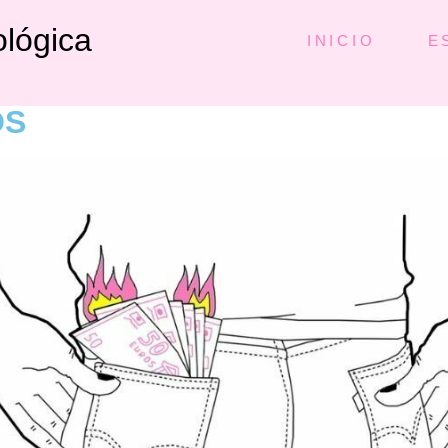
lógica
INICIO
E
OS